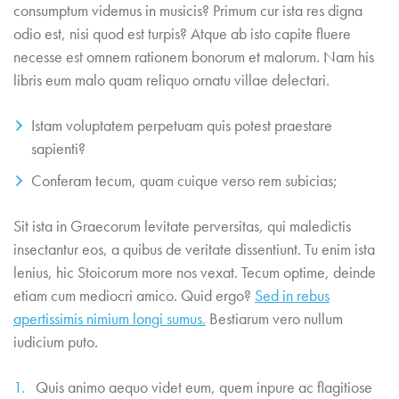
consumptum videmus in musicis? Primum cur ista res digna
odio est, nisi quod est turpis? Atque ab isto capite fluere
necesse est omnem rationem bonorum et malorum. Nam his
libris eum malo quam reliquo ornatu villae delectari.
Istam voluptatem perpetuam quis potest praestare
sapienti?
Conferam tecum, quam cuique verso rem subicias;
Sit ista in Graecorum levitate perversitas, qui maledictis
insectantur eos, a quibus de veritate dissentiunt. Tu enim ista
lenius, hic Stoicorum more nos vexat. Tecum optime, deinde
etiam cum mediocri amico. Quid ergo?
Sed in rebus
apertissimis nimium longi sumus.
Bestiarum vero nullum
iudicium puto.
Quis animo aequo videt eum, quem inpure ac flagitiose