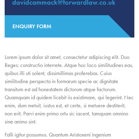
davidcammack@forwardlaw.co.uk
ENQUIRY FORM
Lorem ipsum dolor sit amet, consectetur adipiscing elit. Duo
Reges: constructio interrete. Atque hoc loco similitudines eas,
quibus illi uti solent, dissimillimas proferebas. Cuius
similitudine perspecta in formarum specie ac dignitate
transitum est ad honestatem dictorum atque factorum.
Quamquam id quidem licebit iis existimare, qui legerint. Nec
enim, dum metuit, iustus est, et certe, si metuere destiterit,
non erit; Parvi enim primo ortu sic iacent, tamquam omnino
sine animo sint.
Falli igitur possumus. Quantum Aristoxeni ingenium